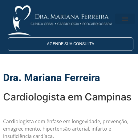
Quem Sou
Onde Atendo
AGENDE SUA CONSULTA
Dra. Mariana Ferreira
Cardiologista em Campinas
Cardiologista com ênfase em longevidade, prevenção,
emagrecimento, hipertensão arterial, infarto e
insuficiência cardíaca.